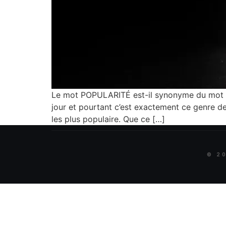
Le mot POPULARITÉ est-il synonyme du mot EF
jour et pourtant c’est exactement ce genre de
les plus populaire. Que ce […]
©
2