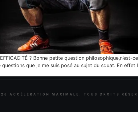
FICACITÉ ? Bonne petite question philosophique,n’est-ce 
 questions que je me suis posé au sujet du squat. En effet 
026
ACCÉLÉRATION MAXIMALE. TOUS DROITS RÉSER