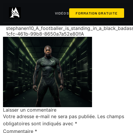
VIDÉOS
FORMATION GRATUITE
stephanen10_A_footballer_is_standing_in_a_black_bada
1cfc-461b-99b8-8650a7a52e80!!A
Laisser un commentaire
Votre adresse e-mail ne sera pas publiée.
Les champs
obligatoires sont indiqués avec
*
Commentaire
*