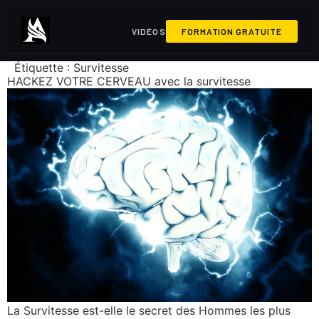
VIDÉOS
FORMATION GRATUITE
Étiquette :
Survitesse
HACKEZ VOTRE CERVEAU avec la survitesse
La Survitesse est-elle le secret des Hommes les plus